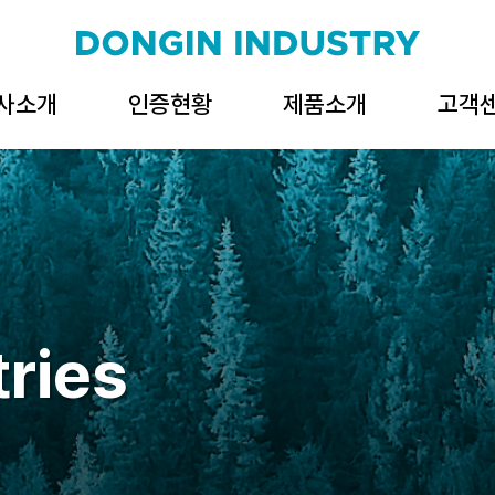
사소개
인증현황
제품소개
고객
인사말
기업인증
뉴 페이퍼 타올 (블루)
Q&
C.I
시스템인증
뉴 페이퍼 타올
문의하
(화이트)
out DI
ries
시는길