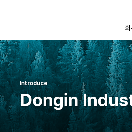
회
Ab
Introduce
Dongin Indust
오